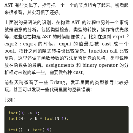
AST 有些类似了，括号把一个一个的节点组合了起来。初看起
来很难看，其实习惯了还好。
上面说的是语法的识别，在构建 AST 的过程中另外一个事情
就是语意的分析。包括类型检查，类型的转换，操作符优先级
等，这些也在构建 AST 的时候顺便做了。比如在遇到 expr1 ?
expr2 : expr3 的时候，expr1 的值最后被 cast 成一个
bool。指针之间的隐式转换也比较复杂。function call 比较
复杂，这里还做了函数参数的写法是否是老的风格，类型说明
放在函数头的最后。assignments 和 binary operator 的分
析相对来说简单一些，需要做各种 cast。
前些天稍微看了一些 Erlang，发现里面的类型推导比较好
玩，甚至可以发现一些代码里面的逻辑错误：
比如：
fact
(
0
)
-
>
1
;
fact
(
N
)
-
>
N
*
fact
(
N
-
1
)
.
test
(
)
-
>
fact
(
-
5
)
.