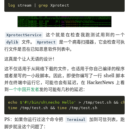
log
 stream
|
grep
 Xprotect
这个就是在检查我跑测试用到的一个
XprotectService
文件。
是一个病毒扫描器，它会检查可执
dylib
Xprotect
行文件是否在已知恶意软件列表中。
这真是个让人无语的设计！
这不仅适用于从网络下载的文件，也适用于你自己编译的程序
或者是写的一小段脚本。因此，即使你编写了一行 shell 脚本
并在终端中运行它，可能也会有延迟，在 HackerNews 上看
到
一个中国开发者
发的可能有几秒的延迟：
echo
$'
#!/bin/sh
\n
echo Hello
'
>
 /tmp/test.sh
&&
chm
time
 /tmp/test.sh
&&
time
 /tmp/test.sh
PS：如果你运行过这个命令把
加到可信列表，跑
Terminal
脚步就没这个问题了：