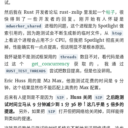
试。
然后我在 Rust 开发者论坛 rust-zulip 里发起一个
帖子
，很
快得到了一些开发者的回复。刚开始有人怀疑是
进程的问题，这个进程是为 Spotlight 做
mdworker_shared
索引用的，因为跑测试会不断生成新的临时文件，从
htop
上看这个进程会占用不少 CPU。但我把 Spotlight 彻底关闭
掉，性能确实有一点点提高，但这明显不是根本原因。
我怀疑是不是测试框架用的
数目不对，看代码是通
threads
过这个
get_concurrency
获取的，我通过
尝试把数目提高，但是也没卵用。
RUST_TEST_THREADS
Eric Huss 用的是 M2 Max，他跑测试花费的时间是 9 分
钟，这个结果显然也不能匹配上高贵的 Max 配置。
后来有人提到是不是因为
，
Huss 关闭
之后跑测
SIP
SIP
试时间立马从 9 分钟减少到 1 分 36 秒 ! 这几乎是 5 倍多的
提速。
另外，如果把
打开但把网络给关闭掉，同样能得
SIP
到类似的提速。