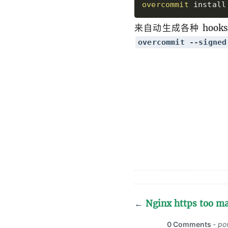
overcommit
 install
来自动生成各种 hoo
overcommit --signed
←
Nginx https too m