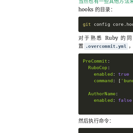
当然也有一些其他方法
hooks 的目录：
git
 config core.ho
对于熟悉 Ruby 
置
.overcommit.yml
PreCommit
:
RuboCop
:
enabled
:
true
command
:
[
'
bun
AuthorName
:
enabled
:
false
然后执行命令：