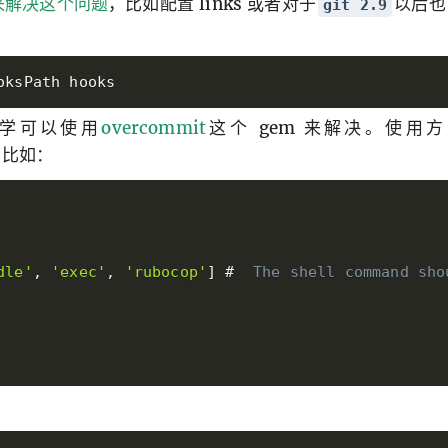
来解决这个问题
，比如配置 links 或者对于
以后也
git 2.9
oksPath hooks
的同学可以使用
overcommit
这个 gem 来解决。使用
，比如：
dle
'
,
'
exec
'
,
'
rubocop
'
]
#