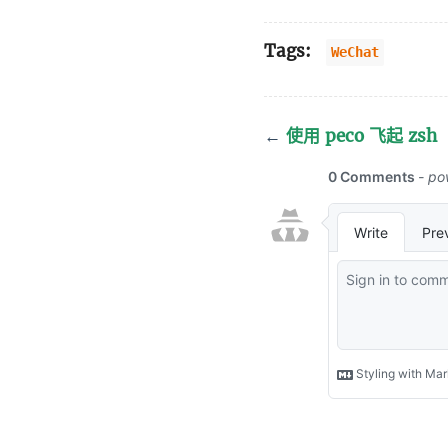
Tags:
WeChat
←
使用 peco 飞起 zsh