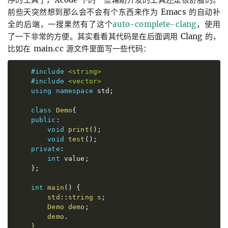
前些天突然想到那么会不会有个东西来作为 Emacs 的自动补
全的后端，一搜果然有了这个
auto-complete-clang
，使用
了一下非常的方便。其实看看其代码是在后面调用 Clang 的，
比如在 main.cc 源文件里面写一些代码：
#include
<
string
>
#include
<
vector
>
using
namespace
 std
;
class
Demo
{
public
:
void
print
(
)
;
void
test
(
)
;
private
:
int
 value
;
}
;
int
main
(
)
{
        std
::
string s
;
        Demo demo
;
        demo
.