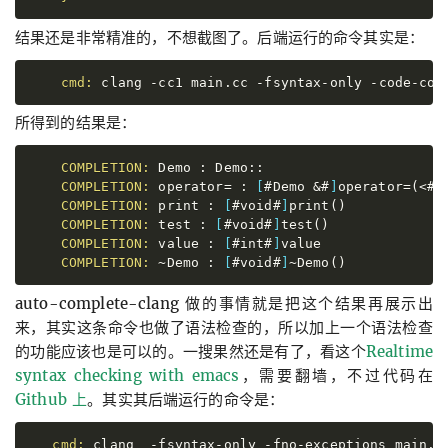
结果还是非常精准的，不想截图了。后端运行的命令其实是：
cmd:
 clang
 -
cc1
 main.cc
 -
fsyntax-only
 -
code-com
所得到的结果是：
COMPLETION:
 Demo : Demo::
COMPLETION:
 operator= : 
[
#Demo &#
]
operator=(
<
#c
COMPLETION:
 print : 
[
#void#
]
print(
)
COMPLETION:
 test : 
[
#void#
]
test(
)
COMPLETION:
 value : 
[
#int#
]
value
COMPLETION:
~
Demo : 
[
#void#
]
~
Demo(
)
auto-complete-clang 做的事情就是把这个结果再展示出
来，其实这条命令也做了语法检查的，所以加上一个语法检查
的功能应该也是可以的。一搜果然还是有了，看这个
Realtime
syntax checking with emacs
，需要翻墙，不过代码在
Github 上
。其实其后端运行的命令是：
cmd:
 clang
  -
fsyntax-only
 -
fno-exceptions
 main.c