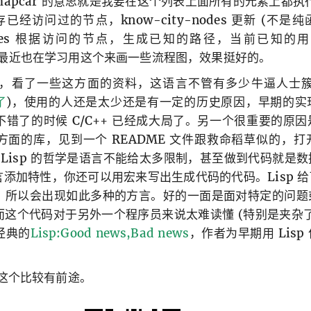
pcar 的意思就是我要在这个列表上面所有的元素上都执行这
保存已经访问过的节点，know-city-nodes 更新 (不
-edges 根据访问的节点，生成已知的路径，当前已知的用 
最近也在学习用这个来画一些流程图，效果挺好的。
Lisp，看了一些这方面的资料，这语言不管有多少牛逼人士簇
了
)，使用的人还是太少还是有一定的历史原因，早期的实
错了的时候 C/C++ 已经成大局了。另一个很重要的原
面的库，见到一个 README 文件跟救命稻草似的，打开一
OCS?“。Lisp 的哲学是语言不能给太多限制，甚至做到代码就
添加特性，你还可以用宏来写出生成代码的代码。Lisp 
，所以会出现如此多种的方言。好的一面是面对特定的问题
这个代码对于另外一个程序员来说太难读懂 (特别是夹杂
经典的
Lisp:Good news,Bad news
，作者为早期用 Lis
吧，这个比较有前途。