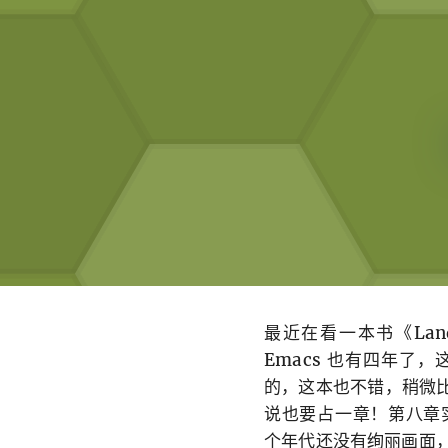
最近在看一本书《Land
Emacs 也有四年了，
的，这本也不错，稍微比《P
说也要占一章！第八章实现
个年代还没有绚丽画面