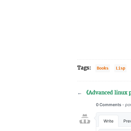
Tags:
Books
Lisp
←
《Advanced linux