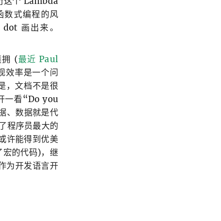
个 Lambda
是纯函数式编程的风
dot 画出来。
拥 (
最近 Paul
现效率是一个问
因是，文档不是很
看“Do you
是数据、数据就是代
给了程序员最大的
或许能得到优美
了宏的代码)，继
p 作为开发语言开