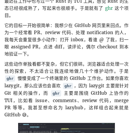
最近在工作中也写过一个 Rust 的 TUI 工具，感觉 Rust 的生
态已经很成熟了，写起来也很顺手。于是就有了
ghr
这个项
目。
它的目标一开始很简单：我想少在 GitHub 网页里来回点。作
为一个经常看 PR、review 代码、处理 notification 的人，
我每天会重复很多小动作：打开 inbox，看谁 @ 了我，扫一
眼 assigned PR，点进 diff，读评论，偶尔 checkout 到本
地验证一下。
这些动作单独看都不复杂，但它们很碎。浏览器适合处理一次
性的探索，不太适合让我连续地做几十个维护动作。于是
慢慢变成了一个终端里的 GitHub 工作台。如果你喜欢
ghr
lazygit，那么应该也会喜欢
，因为 lazygit 主要是针对
ghr
Git 相关的操作，而
主要是围绕 GitHub 上协作的
ghr
TUI，比如看 issue、comments、review 代码，merge
PR 等等。我甚至想命名为 lazyhub，这样组合起来就是
GitHub 😅。