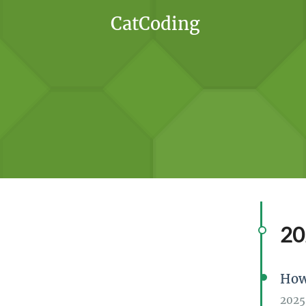
CatCoding
20
How
2025