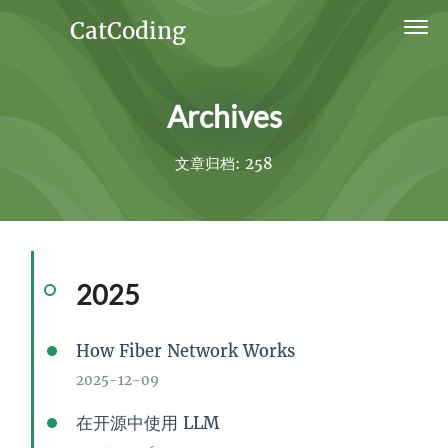
CatCoding
Home
Archives
Archives
Ideas
文章归档: 258
Links
Projects
2025
About
How Fiber Network Works
2025-12-09
在开源中使用 LLM