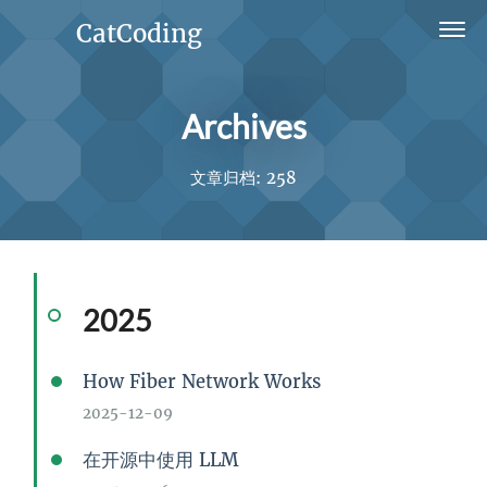
CatCoding
Home
Archives
Archives
Ideas
文章归档: 258
Links
Projects
2025
About
How Fiber Network Works
2025-12-09
在开源中使用 LLM